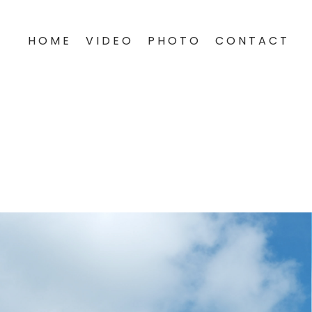
H O M E
V I D E O
P H O T O
C O N T A C T