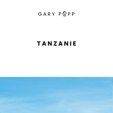
T A N Z A N I E